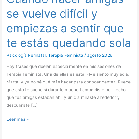
se
se vuelve difícil y
vuelve
difícil
empiezas a sentir que
y
empiezas
te estás quedando sola
a
sentir
Psicología Perinatal
,
Terapia Feminista
/
agosto 2026
que
Hay frases que duelen especialmente en mis sesiones de
te
Terapia Feminista. Una de ellas es esta: «Me siento muy sola,
estás
Marta, y ya no sé qué más hacer para conocer gente». Puede
quedando
que esto te suene si durante mucho tiempo diste por hecho
sola
que tus amigas estaban ahí, y un día miraste alrededor y
descubriste […]
Leer más »