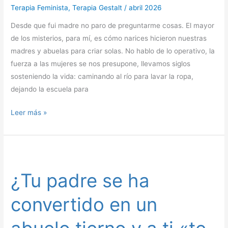
desde
Terapia Feminista
,
Terapia Gestalt
/
abril 2026
mi
Desde que fui madre no paro de preguntarme cosas. El mayor
experiencia
de los misterios, para mí, es cómo narices hicieron nuestras
madres y abuelas para criar solas. No hablo de lo operativo, la
fuerza a las mujeres se nos presupone, llevamos siglos
sosteniendo la vida: caminando al río para lavar la ropa,
dejando la escuela para
Leer más »
¿Tu
padre
¿Tu padre se ha
se
ha
convertido en un
convertido
en
un