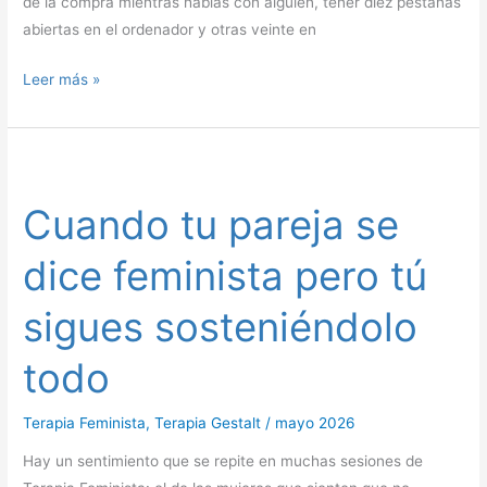
de la compra mientras hablas con alguien, tener diez pestañas
abiertas en el ordenador y otras veinte en
Leer más »
Cuando
tu
Cuando tu pareja se
pareja
se
dice feminista pero tú
dice
feminista
sigues sosteniéndolo
pero
tú
todo
sigues
sosteniéndolo
Terapia Feminista
,
Terapia Gestalt
/
mayo 2026
todo
Hay un sentimiento que se repite en muchas sesiones de