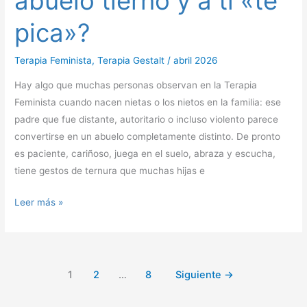
abuelo tierno y a ti «te
abuelo
pica»?
tierno
y
Terapia Feminista
,
Terapia Gestalt
/
abril 2026
a
Hay algo que muchas personas observan en la Terapia
ti
Feminista cuando nacen nietas o los nietos en la familia: ese
«te
padre que fue distante, autoritario o incluso violento parece
pica»?
convertirse en un abuelo completamente distinto. De pronto
es paciente, cariñoso, juega en el suelo, abraza y escucha,
tiene gestos de ternura que muchas hijas e
Leer más »
1
2
…
8
Siguiente
→