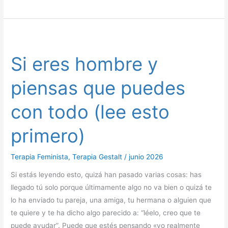
Si
eres
Si eres hombre y
hombre
y
piensas que puedes
piensas
que
con todo (lee esto
puedes
con
primero)
todo
(lee
Terapia Feminista
,
Terapia Gestalt
/
junio 2026
esto
Si estás leyendo esto, quizá han pasado varias cosas: has
primero)
llegado tú solo porque últimamente algo no va bien o quizá te
lo ha enviado tu pareja, una amiga, tu hermana o alguien que
te quiere y te ha dicho algo parecido a: “léelo, creo que te
puede ayudar”. Puede que estés pensando «yo realmente