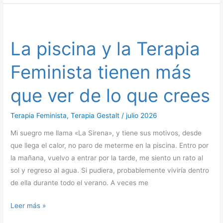
La
piscina
La piscina y la Terapia
y
la
Feminista tienen más
Terapia
Feminista
que ver de lo que crees
tienen
más
Terapia Feminista
,
Terapia Gestalt
/
julio 2026
que
ver
Mi suegro me llama «La Sirena», y tiene sus motivos, desde
de
que llega el calor, no paro de meterme en la piscina. Entro por
lo
la mañana, vuelvo a entrar por la tarde, me siento un rato al
que
sol y regreso al agua. Si pudiera, probablemente viviría dentro
crees
de ella durante todo el verano. A veces me
Leer más »