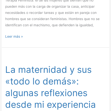
Terapia Feminista: el de las mujeres que sienten que no
pueden más con la carga de organizar la casa, anticipar
necesidades o recordar tareas y que están en pareja con
hombres que se consideran feministas. Hombres que no se
identifican con el machismo, que defienden la igualdad,
Leer más »
La
maternidad
La maternidad y sus
y
sus
«todo lo demás»:
«todo
lo
algunas reflexiones
demás»:
algunas
desde mi experiencia
reflexiones