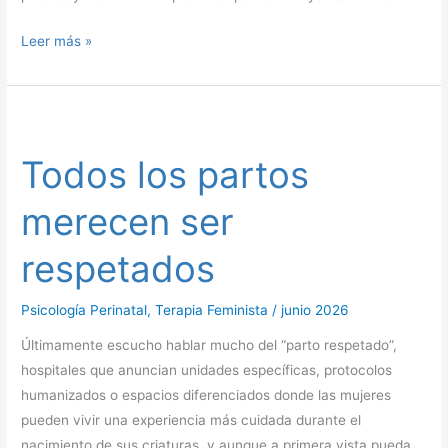
Leer más »
Todos
los
Todos los partos
partos
merecen
merecen ser
ser
respetados
respetados
Psicología Perinatal
,
Terapia Feminista
/
junio 2026
Últimamente escucho hablar mucho del “parto respetado”,
hospitales que anuncian unidades específicas, protocolos
humanizados o espacios diferenciados donde las mujeres
pueden vivir una experiencia más cuidada durante el
nacimiento de sus criaturas, y aunque a primera vista pueda