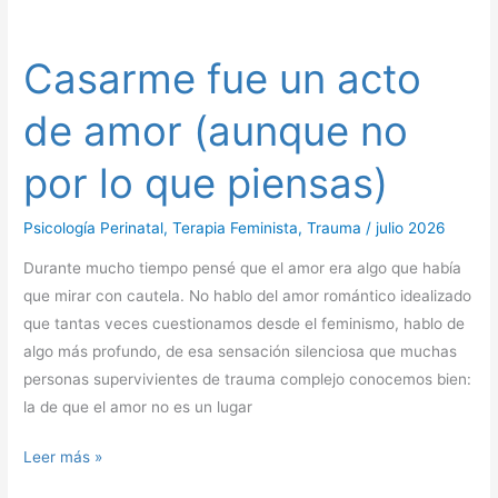
Casarme
fue
Casarme fue un acto
un
acto
de amor (aunque no
de
amor
por lo que piensas)
(aunque
no
Psicología Perinatal
,
Terapia Feminista
,
Trauma
/
julio 2026
por
lo
Durante mucho tiempo pensé que el amor era algo que había
que
que mirar con cautela. No hablo del amor romántico idealizado
piensas)
que tantas veces cuestionamos desde el feminismo, hablo de
algo más profundo, de esa sensación silenciosa que muchas
personas supervivientes de trauma complejo conocemos bien:
la de que el amor no es un lugar
Leer más »