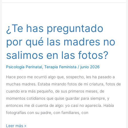
¿Te
has
¿Te has preguntado
preguntado
por
por qué las madres no
qué
las
salimos en las fotos?
madres
no
Psicología Perinatal
,
Terapia Feminista
/
junio 2026
salimos
en
Hace poco me ocurrió algo que, sospecho, les ha pasado a
las
muchas madres. Estaba mirando fotos de mi criatura, fotos de
fotos?
cuando era más pequeño, de sus primeros meses, de
momentos cotidianos que quise guardar para siempre, y
entonces me di cuenta de algo: yo casi no aparecía. Había
fotografías con su padre, con familiares, con
Leer más »