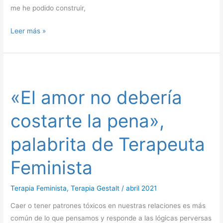
me he podido construir,
Leer más »
«El
amor
«El amor no debería
no
debería
costarte la pena»,
costarte
la
palabrita de Terapeuta
pena»,
palabrita
Feminista
de
Terapeuta
Terapia Feminista
,
Terapia Gestalt
/
abril 2021
Feminista
Caer o tener patrones tóxicos en nuestras relaciones es más
común de lo que pensamos y responde a las lógicas perversas