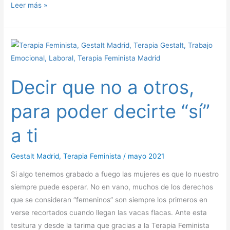
Leer más »
Decir
que
no
Decir que no a otros,
a
otros,
para poder decirte “sí”
para
poder
a ti
decirte
“sí”
Gestalt Madrid
,
Terapia Feminista
/
mayo 2021
a
ti
Si algo tenemos grabado a fuego las mujeres es que lo nuestro
siempre puede esperar. No en vano, muchos de los derechos
que se consideran “femeninos” son siempre los primeros en
verse recortados cuando llegan las vacas flacas. Ante esta
tesitura y desde la tarima que gracias a la Terapia Feminista