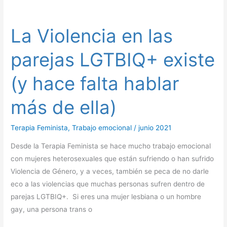
La
Violencia
La Violencia en las
en
las
parejas LGTBIQ+ existe
parejas
LGTBIQ+
(y hace falta hablar
existe
(y
más de ella)
hace
falta
Terapia Feminista
,
Trabajo emocional
/
junio 2021
hablar
Desde la Terapia Feminista se hace mucho trabajo emocional
más
con mujeres heterosexuales que están sufriendo o han sufrido
de
Violencia de Género, y a veces, también se peca de no darle
ella)
eco a las violencias que muchas personas sufren dentro de
parejas LGTBIQ+. Si eres una mujer lesbiana o un hombre
gay, una persona trans o