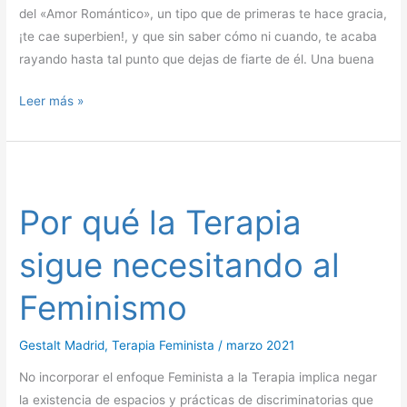
del «Amor Romántico», un tipo que de primeras te hace gracia,
¡te cae superbien!, y que sin saber cómo ni cuando, te acaba
rayando hasta tal punto que dejas de fiarte de él. Una buena
Leer más »
Por
qué
Por qué la Terapia
la
Terapia
sigue necesitando al
sigue
necesitando
Feminismo
al
Feminismo
Gestalt Madrid
,
Terapia Feminista
/
marzo 2021
No incorporar el enfoque Feminista a la Terapia implica negar
la existencia de espacios y prácticas de discriminatorias que