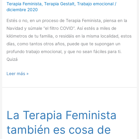
Terapia Feminista
,
Terapia Gestalt
,
Trabajo emocional
/
diciembre 2020
Estés o no, en un proceso de Terapia Feminista, piensa en la
Navidad y súmale “el filtro COVID”. Así estés a miles de
kilómetros de tu familia, o residáis en la misma localidad, estos
días, como tantos otros años, puede que te supongan un
profundo trabajo emocional, y que no sean fáciles para ti.
Quizá
Leer más »
La
Terapia
La Terapia Feminista
Feminista
también
también es cosa de
es
cosa