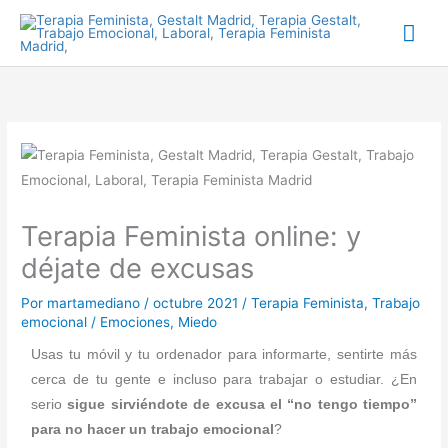
Ir
Me
al
prin
contenido
Terapia Feminista online: y
déjate de excusas
Por
martamediano
/
octubre 2021
/
Terapia Feminista
,
Trabajo
emocional
/
Emociones
,
Miedo
Usas tu móvil y tu ordenador para informarte, sentirte más
cerca de tu gente e incluso para trabajar o estudiar. ¿En
serio
sigue sirviéndote de excusa el “no tengo tiempo”
para no hacer un trabajo emocional
?