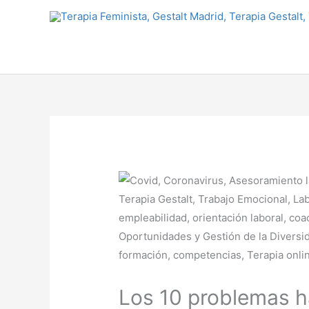
Ir
al
contenido
Los 10 problemas ha