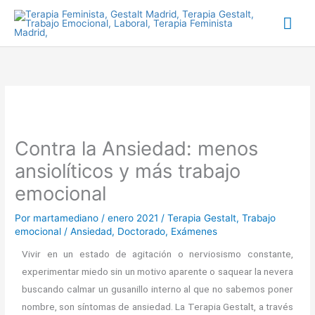
Ir
Me
al
prin
contenido
Contra la Ansiedad: menos
ansiolíticos y más trabajo
emocional
Por
martamediano
/
enero 2021
/
Terapia Gestalt
,
Trabajo
emocional
/
Ansiedad
,
Doctorado
,
Exámenes
Vivir en un estado de agitación o nerviosismo constante,
experimentar miedo sin un motivo aparente o saquear la nevera
buscando calmar un gusanillo interno al que no sabemos poner
nombre, son síntomas de ansiedad. La Terapia Gestalt, a través