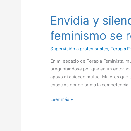
Envidia
y
Envidia y silen
silencios:
por
feminismo se r
qué
el
Supervisión a profesionales
,
Terapia F
feminismo
se
En mi espacio de Terapia Feminista, m
rompe
preguntándose por qué en un entorno l
en
apoyo ni cuidado mutuo. Mujeres que s
el
espacios donde prima la competencia, l
trabajo
Leer más »