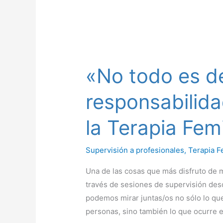
«No
todo
«No todo es de
es
decirlo»:
responsabilid
la
responsabilidad
la Terapia Fem
del
daño
Supervisión a profesionales
,
Terapia F
desde
la
Una de las cosas que más disfruto de 
Terapia
través de sesiones de supervisión des
Feminista
podemos mirar juntas/os no sólo lo que
personas, sino también lo que ocurre 