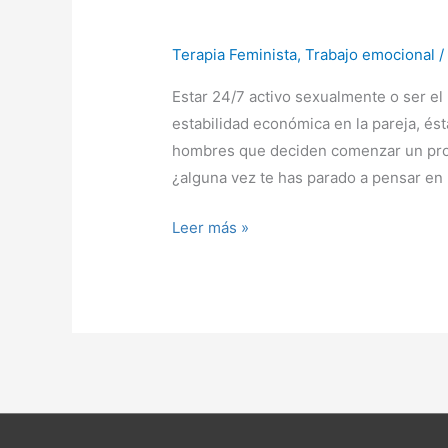
La
maldición
Terapia Feminista
,
Trabajo emocional
de
ser
Estar 24/7 activo sexualmente o ser el 
el
estabilidad económica en la pareja, ést
hombre
hombres que deciden comenzar un pro
proveedor
¿alguna vez te has parado a pensar en 
Leer más »