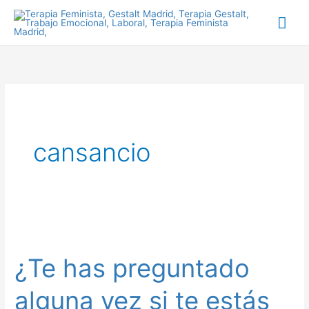
Ir
Me
al
prin
contenido
cansancio
¿Te
has
¿Te has preguntado
preguntado
alguna
alguna vez si te estás
vez